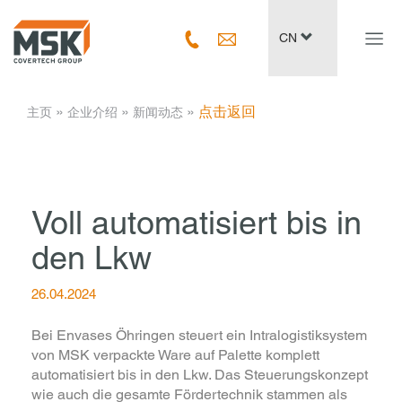
Navig
CN
ein-/
­ » ­
­ » ­
­ » ­
点击返回
主页
企业介绍
新闻动态
Voll automatisiert bis in
den Lkw
26.04.2024
Bei Envases Öhringen steuert ein Intralogistiksystem
von MSK verpackte Ware auf Palette komplett
automatisiert bis in den Lkw. Das Steuerungskonzept
wie auch die gesamte Fördertechnik stammen als