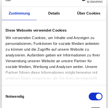
Palettenlogistik. Auf Grundlage jahrzehntelanger
Erfahrung in den unterschiedlichsten Branchen
Zustimmung
Details
Über Cookies
stellen wir Ihnen unsere umfassende Produktpalette
vor: Verpackungsanlagen, Palettenfördersysteme,
vollautomatische Defolierung von Paletten,
automatisierte Lkw- Be- und Entladung.
Diese Webseite verwendet Cookies
Wir freuen uns, Sie auf der LogiMAT 2020 in Stuttgart
Wir verwenden Cookies, um Inhalte und Anzeigen zu
begrüßen zu dürfen. Sie finden uns in
Halle 4, Stand
personalisieren, Funktionen für soziale Medien anbieten
A80
. Vereinbaren Sie einen Gesprächstermin unter
zu können und die Zugriffe auf unsere Website zu
sales@msk.de
oder telefonisch unter 02821 506 0.
analysieren. Außerdem geben wir Informationen zu Ihrer
> mehr lesen
Verwendung unserer Website an unsere Partner für
soziale Medien, Werbung und Analysen weiter. Unsere
Partner führen diese Informationen möglicherweise mit
weiteren Daten zusammen, die Sie ihnen bereitgestellt
haben oder die sie im Rahmen Ihrer Nutzung der Dienste
更多动态
gesammelt haben.
Einwilligungsauswahl
Notwendig