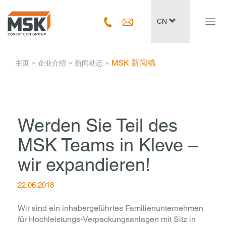
Navig
CN
ein-/
­ » ­
­ » ­
­ » ­
MSK 新闻稿
主页
企业介绍
新闻动态
Werden Sie Teil des
MSK Teams in Kleve –
wir expandieren!
22.06.2018
Wir sind ein inhabergeführtes Familienunternehmen
für Hochleistungs-Verpackungsanlagen mit Sitz in