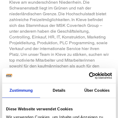
Kleve am wunderschönen Niederrhein. Die
Schwanenstadt liegt im Grünen und nah der
niederländischen Grenze. Die Hochschulstadt bietet
zahlreiche Freizeitmöglichkeiten. In Kleve befindet
sich das Stammhaus der MSK Covertech Group –
unter anderem haben die Geschäftsleitung,
Controlling, Einkauf, HR, IT, Konstruktion, Marketing
Projektleitung, Produktion, PLC Programming, sowie
Verkauf und der internationale Service hier ihren
Platz. Um unser Team in Kleve zu stärken, suchen wir
top motivierte Mitarbeiter und Mitarbeiterinnen
sowohl für den kaufmännischen als auch für den
technischen Bereich. Auch junge Mütter und Väter
oder Wiedereinsteigerinnen und Wiedereinsteiger
sind herzlich willkommen.
Wir freuen uns auf Sie!
Zustimmung
Details
Über Cookies
Alle Stellenangebote finden Sie
hier
Diese Webseite verwendet Cookies
Wir verwenden Cookies, um Inhalte und Anzeigen zu