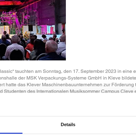
assic“ tauchten am Sonntag, den 17. September 2023 in eine ein
onshalle der MSK Verpackungs-Systeme GmbH in Kleve bildeten
ert hatte das Klever Maschinenbauunternehmen zur Förderung t
 Studenten des Internationalen Musiksommer Campus Cleve ein
llständig besetzten Plätzen hat alle Beteiligten gefreut.
n Solistinnen an der Violine zusammen mit dem Gelderner Stre
an der Violine und am Klavier und dem international tätigen S
sich mit langem Applaus für das musikalische Erlebnis in die
Details
in Kleve eine internationale Marke und liefert von Kleve aus 