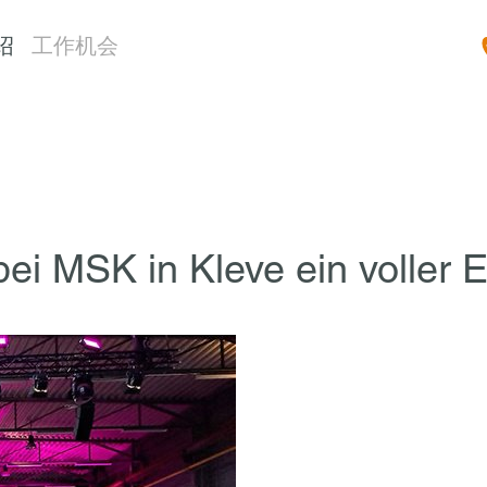
绍
工作机会
ei MSK in Kleve ein voller E