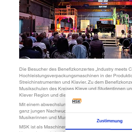
Die Besucher des Benefizkonzertes „Industry meets Cl
Hochleistungsverpackungsmaschinen in der Produkti
Streichinstrumenten und Klavier. Zu dem Benefizkonz
Musikschulen des Kreises Kleve und Studentinnen und
Klever Region und die positive Resonanz mit nahezu vo
Mit einem abwechslungsreichen Programm, gespielt vo
ganz jungen Nachwuchstalenten der Kreismusikschulen 
Musikerinnen und Musiker das Publikum. Es bedankte 
Zustimmung
MSK ist als Maschinenbauunternehmen mit Mutterhaus 