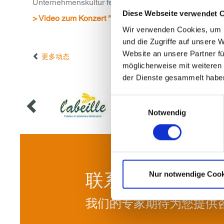
Unternehmenskultur fest verankert ist die regelmäßige
Diese Webseite verwendet 
> Video zum Konzert "Industry meets Classic"
Wir verwenden Cookies, um I
und die Zugriffe auf unsere 
Website an unsere Partner fü
更多动态
möglicherweise mit weiteren
der Dienste gesammelt habe
Einwilligungsauswahl
Notwendig
联系我们!
Nur notwendige Cook
我们的专家期待为您提供