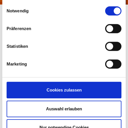
gesammelt haben.
Einwilligungsauswahl
Notwendig
Präferenzen
除了包装设备我们同样提供拆包设备
MSK最先向市场推出了针对包装好的托盘的全自动薄膜
Statistiken
拆除设备。Defotech自动拆包机不仅提高了拆包作业的
安全性，还大大的降低了拆包时间。
Marketing
Cookies zulassen
长期节约的个性化方案
基于几十年的经验和在我们的客户测试中心进行的大量
Auswahl erlauben
实验，我们清楚的知道如何通过技术应用达到成本节约
的目的。 我们很乐意为您的个性化需求找到最经济的解
决方案。
Nur notwendige Cookies