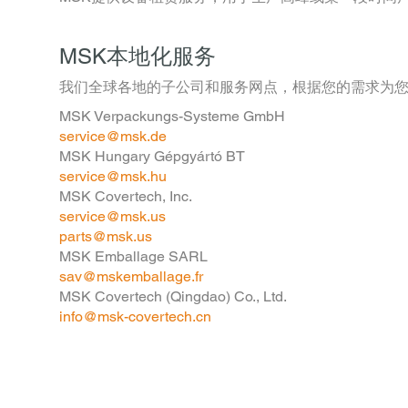
MSK本地化服务
我们全球各地的子公司和服务网点，根据您的需求为
MSK Verpackungs-Systeme GmbH
service@msk.de
MSK Hungary Gépgyártó BT
service@msk.hu
MSK Covertech, Inc.
service@msk.us
parts@msk.us
MSK Emballage SARL
sav@mskemballage.fr
MSK Covertech (Qingdao) Co., Ltd.
info@msk-covertech.cn