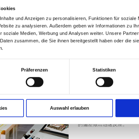
Cookies
nhalte und Anzeigen zu personalisieren, Funktionen für soziale
Website zu analysieren. Außerdem geben wir Informationen zu I
r soziale Medien, Werbung und Analysen weiter. Unsere Partner
数字化控制软件MSK
 Daten zusammen, die Sie ihnen bereitgestellt haben oder die s
n.
借助 EMSY 软件，内部
了工业 4.0 的意义上的网
信可确保数据的安全性和最
Präferenzen
Statistiken
远程维护或在线诊断，并提
使用 EMSY move 软
案，特别适用于长输送线和
系统。
适用于智能手机或平板电脑的
ies
Auswahl erlauben
具，无需亲临现场即可查看
性能指标的实时信息，例如
的偏差做出迅速反应。