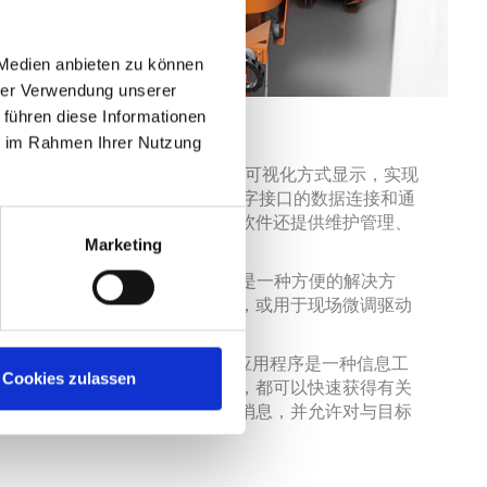
 Medien anbieten zu können
hrer Verwendung unserer
 führen diese Informationen
 EMSY
ie im Rahmen Ihrer Nutzung
物流系统的所有流程都以易于理解的可视化方式显示，实现
络化。与 ERP 或 MES 系统以及数字接口的数据连接和通
佳自动化程度。最重要的是，该软件还提供维护管理、
Marketing
供消耗和生产统计数据。
件和现代工业平板电脑的移动解决方案是一种方便的解决方
具有多个模块的码垛或包装系统，或用于现场微调驱动
用户友好型 MSK EMSY 智能应用程序是一种信息工
Cookies zulassen
系统状态信息。无论您身在何处，都可以快速获得有关
时间统计、可用性、效率和错误消息，并允许对与目标