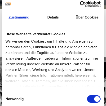
服务
Zustimmung
Details
Über Cookies
MSK随时为您提供服务，确保设备安全可靠运行。我们的
服务团队有50多位工程师、技术人员和专家团队，可以随时
为您服务。
Diese Webseite verwendet Cookies
了解更多
Wir verwenden Cookies, um Inhalte und Anzeigen zu
personalisieren, Funktionen für soziale Medien anbieten
zu können und die Zugriffe auf unsere Website zu
analysieren. Außerdem geben wir Informationen zu Ihrer
Verwendung unserer Website an unsere Partner für
soziale Medien, Werbung und Analysen weiter. Unsere
Partner führen diese Informationen möglicherweise mit
weiteren Daten zusammen, die Sie ihnen bereitgestellt
haben oder die sie im Rahmen Ihrer Nutzung der Dienste
gesammelt haben.
Einwilligungsauswahl
Notwendig