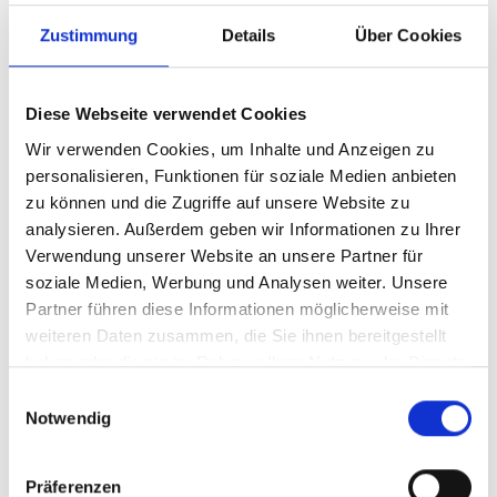
如果在规定的时间范围内后仍未找到合适的托盘，则不
会进行堆叠。 如果堆叠完成，控制系统会记录成对应的
Zustimmung
Details
Über Cookies
负载，”Emin Ilgat 解释道。 为了对托盘进行预分类，以
最好的利用卡车内的空间和重量分布，输送系统设有存
储区域和托盘仓库，托盘可以在此处配对进行装载、整
Diese Webseite verwendet Cookies
理和分组为卡车运输单元。 最后进行卡车装载，可以两
Wir verwenden Cookies, um Inhalte und Anzeigen zu
个装载工位同时运行。 “与手动装载相比，自动装载过
personalisieren, Funktionen für soziale Medien anbieten
程提高了效率，并防止对产品和车辆造成损坏。 可靠的
zu können und die Zugriffe auf unsere Website zu
装载时间和标准拖车或集装箱的快速填充改善了输出货
analysieren. Außerdem geben wir Informationen zu Ihrer
物的整体流程，”Emin Ilgat 补充道。
Verwendung unserer Website an unsere Partner für
soziale Medien, Werbung und Analysen weiter. Unsere
Partner führen diese Informationen möglicherweise mit
weiteren Daten zusammen, die Sie ihnen bereitgestellt
haben oder die sie im Rahmen Ihrer Nutzung der Dienste
量身定制的输送技术
gesammelt haben.
Einwilligungsauswahl
Notwendig
整体输送系统的概念是由MSK专门开发的，通过与
Präferenzen