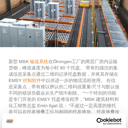
新型 MSK
输送系统
在Öhringen工厂的两层厂房内运输
货物，峰值速度为每小时 90 个托盘。 带有扫描仪的集
成信息采集点通过二维码记录托盘数据，并将其存储在
EMSY
控制软件
中以供进一步的物流流程使用。 在信
息采集点，带有难以辨认的二维码或重量/尺寸与默认值
不同的错误负载会从生产线中剔除。 “一个特别的功能
是专门开发的 EMSY 托盘堆垛程序，”MSK 建筑材料和
化工销售总监 Emin Ilgat 说： “不超过一定高度的矮托
盘可以在托盘堆叠工位与相同的托盘堆放。 托盘堆叠按
照特定标准进行。 这些包括：例如，关于哪个托盘应位
于下方或哪个托盘可以放置在另一个托盘上方的规范。