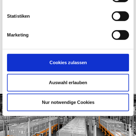
Envases密切合作，满足现场的要求，包括多种不同种
类的输送机：辊式输送机、链式输送机、旋转输送机、
垂直输送机和移动穿梭小车等，从生产到货物装载在两
Statistiken
层车间全自动运行，托盘可以横向和纵向输送。Emin
Ilgat说:“事实上，我们使用自己的MSK程序实现对该物
Marketing
流系统的控制，并使用我们的 EMSY软件将其可视化，
这是Envases选择MSK中标的一个关键因素。另一个优
势是，所有的输送机元件都是由MSK自己生产，而不是
从第三方供应商那里购买。完全自主制造避免了整个系
统中潜在的接口问题。输送系统使用优质原料进行生
Cookies zulassen
产，使用年限非常长。”Ilgat解释了MSK在该项目的优
势。
Auswahl erlauben
Nur notwendige Cookies