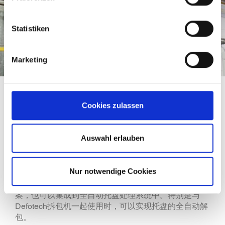
Statistiken
Marketing
全自动托盘拆包的趋势
Cookies zulassen
几十年来，MSK的全自动托盘拆包机 Defotech广泛应
用于饮料行业。由于需求的巨大增长，特别是对缠绕包
Auswahl erlauben
装竖直方向打包带的拆除，MSK最新开发解带设备
Destraptech，设备全自动解除垂直方向地打包带。设
备采用MSK独特的方法来切断托盘顶部的带子，针对多
Nur notwendige Cookies
条打包带、不同样式打带、或者混合打带的情形，每小
时最多可处理45个托盘。该设备可以作为单机解决方
案，也可以集成到全自动托盘处理系统中。特别是与
Defotech拆包机一起使用时，可以实现托盘的全自动解
包。