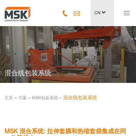
Navig
CN
ein-/
混合线包装系统
­ » ­
­ » ­
­ » ­
混合线包装系统
主页
方案
MSK包装系统
MSK 混合系统: 拉伸套膜和热缩套袋集成在同