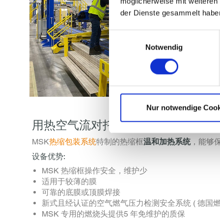
möglicherweise mit weiteren
der Dienste gesammelt habe
Einwilligungsauswahl
Notwendig
Nur notwendige Cook
用热空气流对托盘热缩包装
MSK
热缩包装系统
特制的热缩框
温和加热系统
，能够
设备优势:
MSK 热缩框操作安全，维护少
适用于较薄的膜
可靠的底膜或顶膜焊接
新式且经认证的空气燃气压力检测安全系统
( 德国
MSK 专用的燃烧头提供5 年免维护的质保