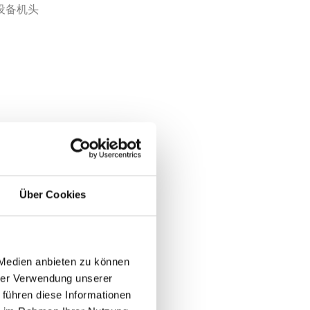
设备机头
Über Cookies
 Medien anbieten zu können
作高度，这
hrer Verwendung unserer
简单，操
 führen diese Informationen