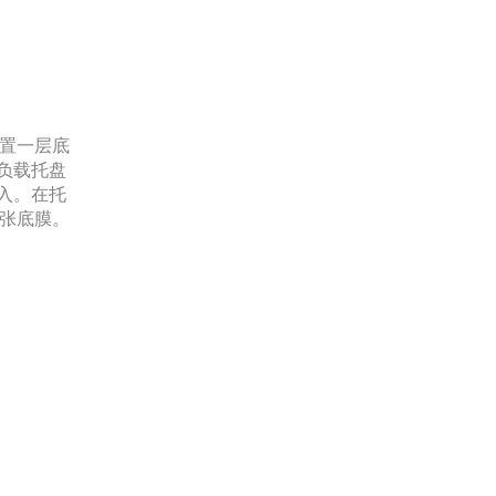
放置一层底
负载托盘
入。在托
一张底膜。