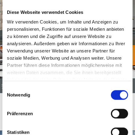
Diese Webseite verwendet Cookies
Wir verwenden Cookies, um Inhalte und Anzeigen zu
personalisieren, Funktionen für soziale Medien anbieten
zu können und die Zugriffe auf unsere Website zu
analysieren. Außerdem geben wir Informationen zu Ihrer
Verwendung unserer Website an unsere Partner für
soziale Medien, Werbung und Analysen weiter. Unsere
Partner führen diese Informationen möglicherweise mit
weiteren Daten zusammen, die Sie ihnen bereitgestellt
haben oder die sie im Rahmen Ihrer Nutzung der Dienste
托盘输送穿梭车 MSK LINKTECH
gesammelt haben.
Einwilligungsauswahl
Notwendig
MSK控制软件EMSY
Präferenzen
Statistiken