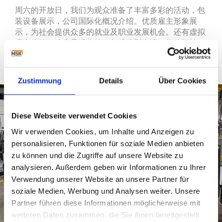
周六的开放日，我们为观众准备了丰富多彩的活动，包
装设备展示，公司国际化概况介绍。优质雇主形象展
示，为社会提供众多的就业及职业发展机会。还有虚拟
现实体验，速度足球体验，气球造型表演，趣味问答，
充气城堡等精彩纷呈的活动，以及多种美食。
Zustimmung
Details
Über Cookies
Diese Webseite verwendet Cookies
Wir verwenden Cookies, um Inhalte und Anzeigen zu
personalisieren, Funktionen für soziale Medien anbieten
zu können und die Zugriffe auf unsere Website zu
analysieren. Außerdem geben wir Informationen zu Ihrer
Verwendung unserer Website an unsere Partner für
soziale Medien, Werbung und Analysen weiter. Unsere
Partner führen diese Informationen möglicherweise mit
weiteren Daten zusammen, die Sie ihnen bereitgestellt