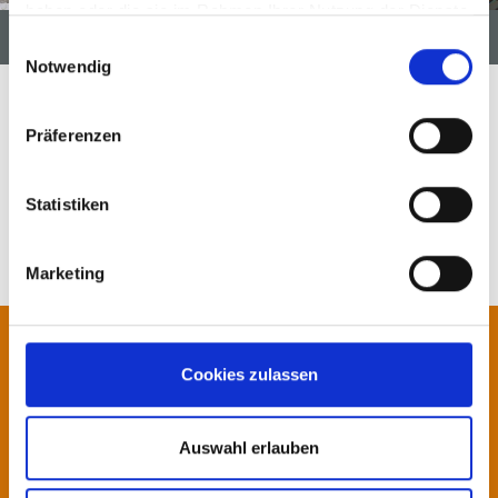
haben oder die sie im Rahmen Ihrer Nutzung der Dienste
与来宾一起庆祝
gesammelt haben.
Einwilligungsauswahl
Notwendig
< 更多动态
Präferenzen
Statistiken
Marketing
联系我们!
Cookies zulassen
我们的专家期待为您提供咨询或服
Auswahl erlauben
务。