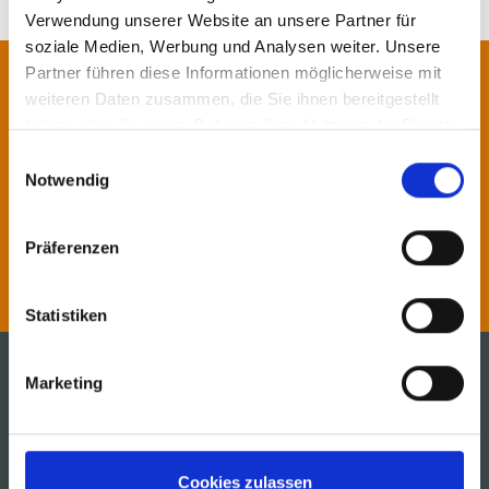
Verwendung unserer Website an unsere Partner für
soziale Medien, Werbung und Analysen weiter. Unsere
Partner führen diese Informationen möglicherweise mit
联系我们!
weiteren Daten zusammen, die Sie ihnen bereitgestellt
haben oder die sie im Rahmen Ihrer Nutzung der Dienste
我们的专家期待为您提供咨询或服
gesammelt haben.
Einwilligungsauswahl
Notwendig
务。
Präferenzen
联系我们
Statistiken
Marketing
麦斯凯包装系统（青岛）有限公司
中国青岛市市北区福州北路
135号鼎都3号楼429室
Cookies zulassen