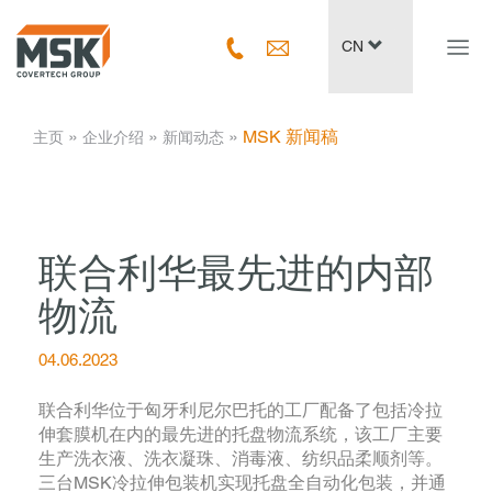
Navig
CN
ein-/
­ » ­
­ » ­
­ » ­
MSK 新闻稿
主页
企业介绍
新闻动态
联合利华最先进的内部
物流
04.06.2023
联合利华位于匈牙利尼尔巴托的工厂配备了包括冷拉
伸套膜机在内的最先进的托盘物流系统，该工厂主要
生产洗衣液、洗衣凝珠、消毒液、纺织品柔顺剂等。
三台MSK冷拉伸包装机实现托盘全自动化包装，并通