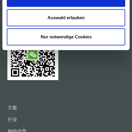
电话 0532 8579 7620
info@msk-covertech.cn
Auswahl erlauben
Nur notwendige Cookies
方案
行业
独特优势