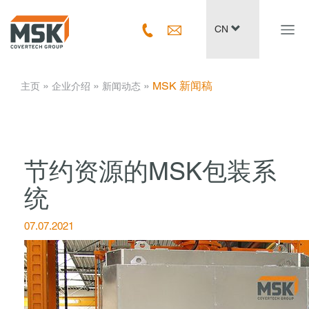
Navig
CN
ein-/
­ » ­
­ » ­
­ » ­
MSK 新闻稿
主页
企业介绍
新闻动态
节约资源的MSK包装系
统
07.07.2021