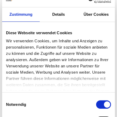
销售总监Uwe Jonkmanns解释：“在最新的热缩框面
市之前，MSK热缩框的能量消耗已经低于市场平均水
Zustimmung
Details
Über Cookies
平的10%，2020最新款热缩框的面市，又进一步将燃
气消耗量在原来基础上降低了13%。”
最新款的热缩框，进一步降低了设备的噪音，并且可
Diese Webseite verwendet Cookies
以通过MSK EMSY软件更加轻松的设置参数，目前已
在多个行业投入使用。例如，最新的MSK
Wir verwenden Cookies, um Inhalte und Anzeigen zu
Synchrotech热缩框于2020年秋在芬兰一家造纸厂投
personalisieren, Funktionen für soziale Medien anbieten
入使用，该热缩框可以包装多种不同尺寸的托盘。包
zu können und die Zugriffe auf unsere Website zu
装速度高达每小时250个产品的最新一代MSK热缩框
analysieren. Außerdem geben wir Informationen zu Ihrer
也在世界领先家电制造
Verwendung unserer Website an unsere Partner für
> 了解更多
soziale Medien, Werbung und Analysen weiter. Unsere
Partner führen diese Informationen möglicherweise mit
weiteren Daten zusammen, die Sie ihnen bereitgestellt
haben oder die sie im Rahmen Ihrer Nutzung der Dienste
更多动态
gesammelt haben.
Einwilligungsauswahl
Notwendig