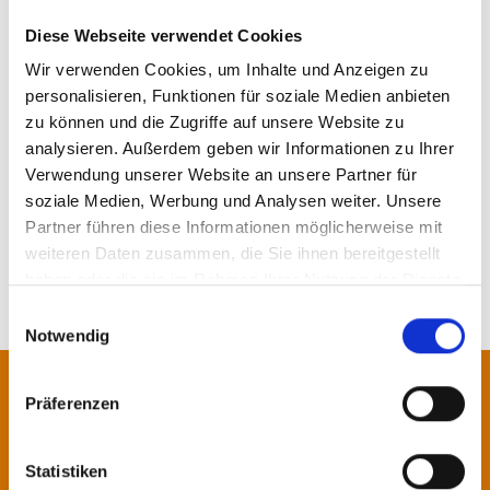
统；以及将托盘自动装载到卡车或自动仓库仓储的所
Diese Webseite verwendet Cookies
有设备。所有过程都可以通过MSK EMSY 6.0可视化
控制软件进行联网控制。
Wir verwenden Cookies, um Inhalte und Anzeigen zu
> 了解更多
personalisieren, Funktionen für soziale Medien anbieten
zu können und die Zugriffe auf unsere Website zu
analysieren. Außerdem geben wir Informationen zu Ihrer
Verwendung unserer Website an unsere Partner für
更多动态
soziale Medien, Werbung und Analysen weiter. Unsere
Partner führen diese Informationen möglicherweise mit
weiteren Daten zusammen, die Sie ihnen bereitgestellt
haben oder die sie im Rahmen Ihrer Nutzung der Dienste
gesammelt haben.
Einwilligungsauswahl
Notwendig
联系我们!
Präferenzen
我们的专家期待为您提供咨询或服
Statistiken