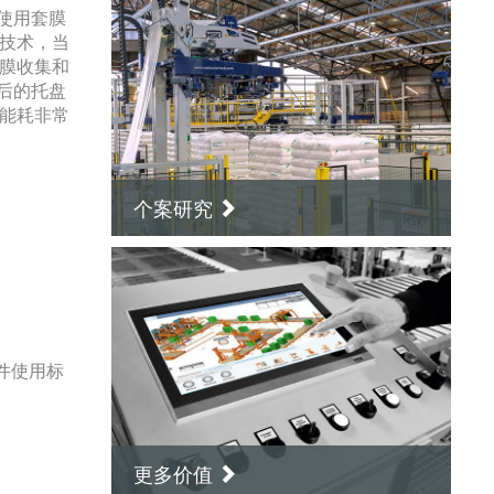
使用套膜
膜技术，当
K膜收集和
后的托盘
是能耗非常
个案研究
件使用标
更多价值