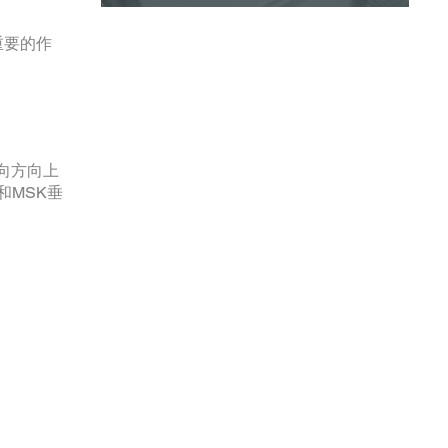
重要的作
横向方向上
和MSK垂