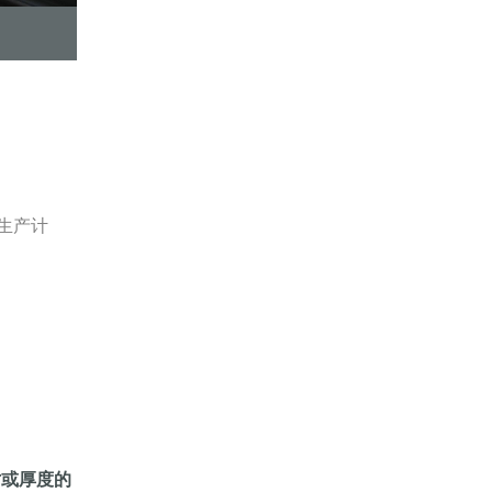
围领式拉伸程序
生产计
寸或厚度的